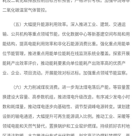
耗及二氧化碳排放控制目标分析预警，严格评价考核。加强甲烷等非
二氧化碳温室气体管控。
（五）大幅提升能源利用效率。深入推进工业、建筑、交通运
输、公共机构等重点领域节能，优化数据中心等新基建空间布局和用
能结构，提高电能利用效率和非化石能源消费比重。强化重点用能单
位节能管理，推进重点用能单位能耗在线监测系统全覆盖。探索开展
能耗产出效率评价，推动能耗要素向单位能耗产出效率高的优质产
业、企业、项目流动。开展能效对标达标。加强重点领域节能监察。
（六）大力削减煤炭消费。进一步淘汰煤电落后产能，等容量置
换建设大容量、高参数机组，推进煤电升级改造，有序减少发电小时
数和耗煤量，推动煤电逐步向基础性、调节型调峰电源转变。谋划建
设新的输电通道，大幅提升可再生能源调入比例。推动工业、采暖等
领域电能和天然气替代，置换锅炉和工业窑炉燃煤。持续抓好农村地
区清洁取暖，大力推进分布式光伏取暖。划定高污染燃料禁燃区。严