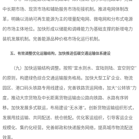
中长期市场、现货市场和辅助服务市场衔接机制。推进电网体制改
革，明确以消纳可再生能源为主的增量配电网、微电网和分布式电源
的市场主体地位。加快形成以储能和调峰能力为基础支撑的新增电力
装机发展机制。完善能源品种价格市场化运行机制。
五、有效调整优化运输结构，加快推进低碳交通运输体系建设
（九）加快运输结构调整。按照“宜水则水、宜陆则陆、宜空则空”
的原则，构建绿色综合交通运输服务格局。加快大型工矿企业、物流
园区、港口码头铁路专用线建设，完善铁路货运网络，加大“公转铁”力
度，推动大宗货物及中长距离货物运输由公路向铁路、水路有序转
移。加快发展多式联运，布局建设“无水港”。创新货物运输组织形式，
发展甩挂运输、共同配送、统仓统配。优化客运组织，引导客运企业
规模化、集约化经营。完善邮政和快递服务网络，提高城市物流配送
效率。