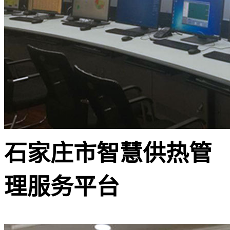
石家庄市智慧供热管
理服务平台