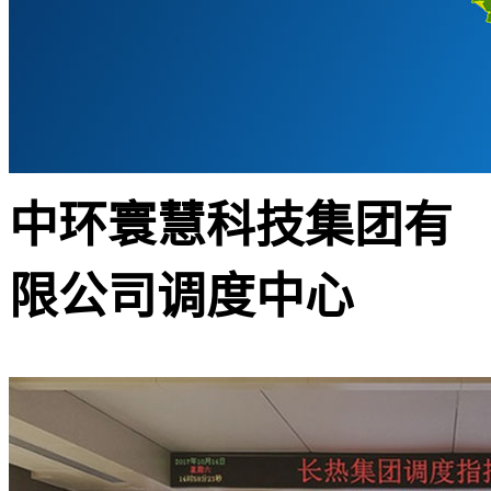
中环寰慧科技集团有
限公司调度中心