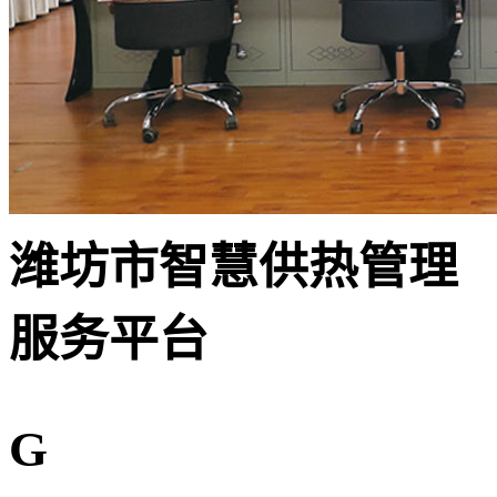
潍坊市智慧供热管理
服务平台
G