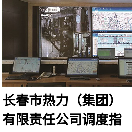
长春市热力（集团）
有限责任公司调度指