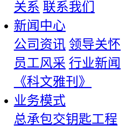
关系
联系我们
新闻中心
公司资讯
领导关怀
员工风采
行业新闻
《科文雅刊》
业务模式
总承包交钥匙工程