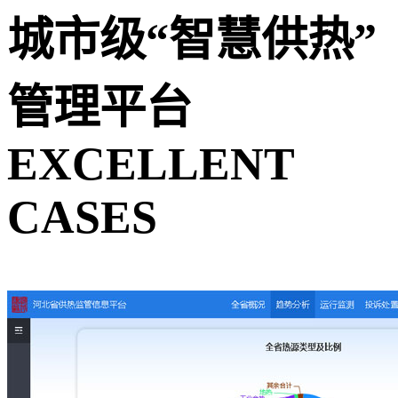
城市级“智慧供热”
管理平台
EXCELLENT
CASES