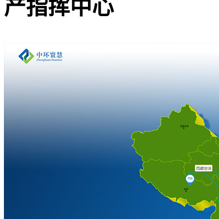
产指挥中心