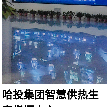
哈投集团智慧供热生