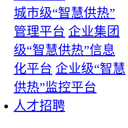
城市级“智慧供热”
管理平台
企业集团
级“智慧供热”信息
化平台
企业级“智慧
供热”监控平台
人才招聘