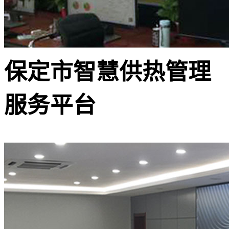
保定市智慧供热管理
服务平台