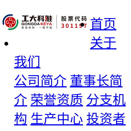
首页
关于
我们
公司简介
董事长简
介
荣誉资质
分支机
构
生产中心
投资者