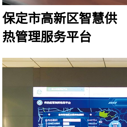
保定市高新区智慧供
热管理服务平台