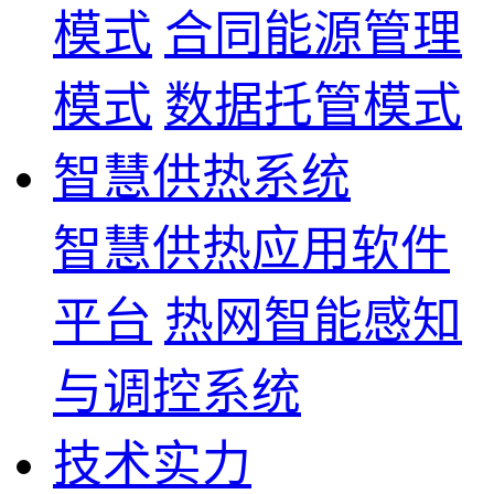
模式
合同能源管理
模式
数据托管模式
智慧供热系统
智慧供热应用软件
平台
热网智能感知
与调控系统
技术实力