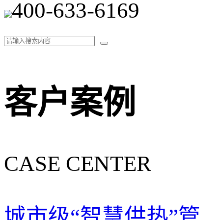
400-633-6169
客户案例
CASE CENTER
城市级“智慧供热”管