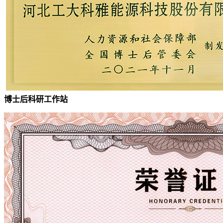
博士后科研工作站