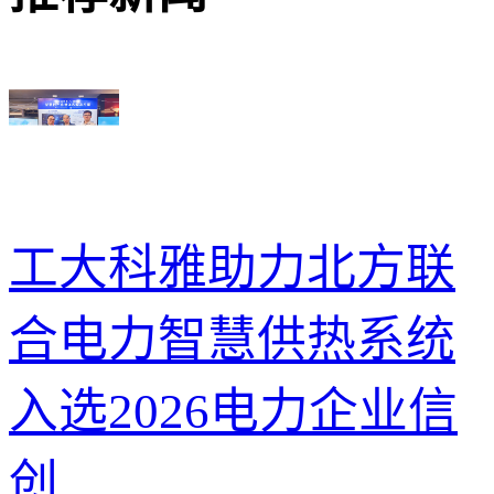
工大科雅助力北方联
合电力智慧供热系统
入选2026电力企业信
创