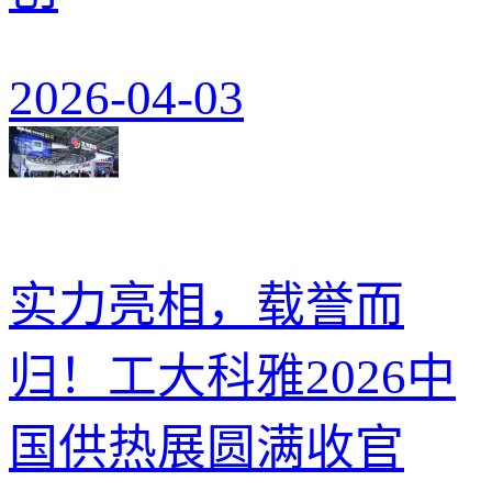
2026-04-03
实力亮相，载誉而
归！工大科雅2026中
国供热展圆满收官