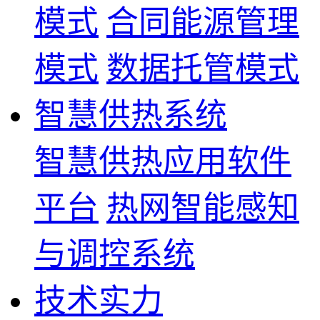
模式
合同能源管理
模式
数据托管模式
智慧供热系统
智慧供热应用软件
平台
热网智能感知
与调控系统
技术实力