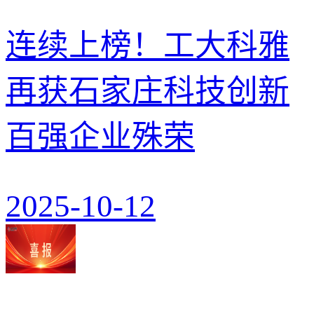
连续上榜！工大科雅
再获石家庄科技创新
百强企业殊荣
2025-10-12