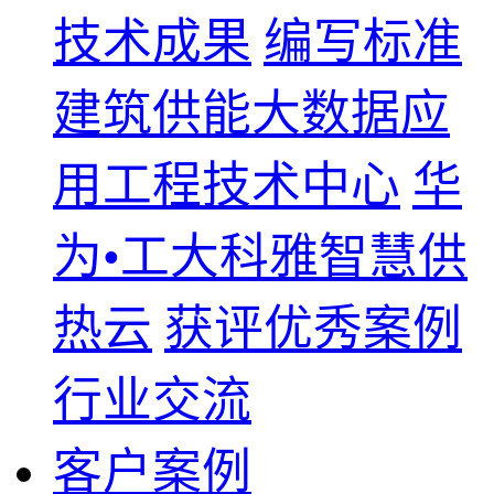
技术成果
编写标准
建筑供能大数据应
用工程技术中心
华
为•工大科雅智慧供
热云
获评优秀案例
行业交流
客户案例