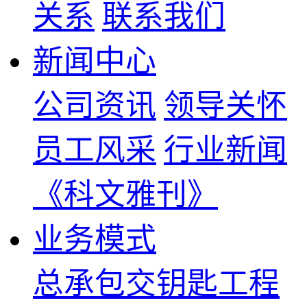
关系
联系我们
新闻中心
公司资讯
领导关怀
员工风采
行业新闻
《科文雅刊》
业务模式
总承包交钥匙工程