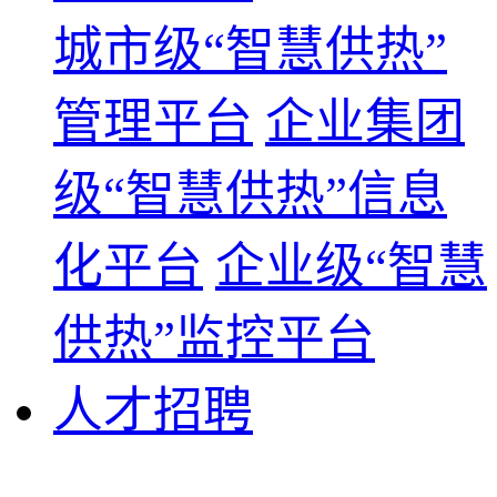
城市级“智慧供热”
管理平台
企业集团
级“智慧供热”信息
化平台
企业级“智慧
供热”监控平台
人才招聘