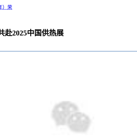
年）荣
赴2025中国供热展