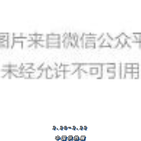
2.20~2.22
中国供热展