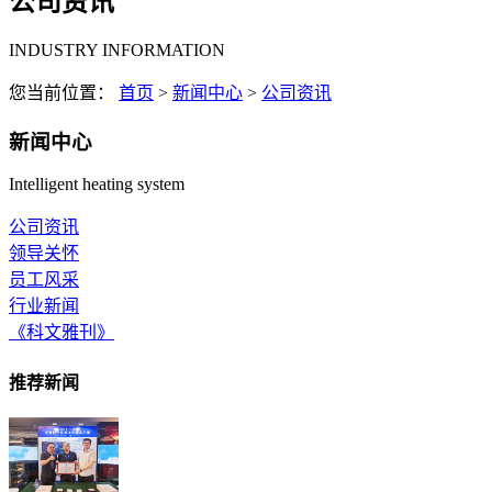
公司资讯
INDUSTRY INFORMATION
您当前位置：
首页
>
新闻中心
>
公司资讯
新闻中心
Intelligent heating system
公司资讯
领导关怀
员工风采
行业新闻
《科文雅刊》
推荐新闻