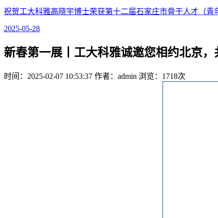
祝贺工大科雅高晓宇博士荣获第十二届石家庄市骨干人才（青
2025-05-28
新春第一展丨工大科雅诚邀您相约北京，共
时间：2025-02-07 10:53:37 作者：admin 浏览：
1718次