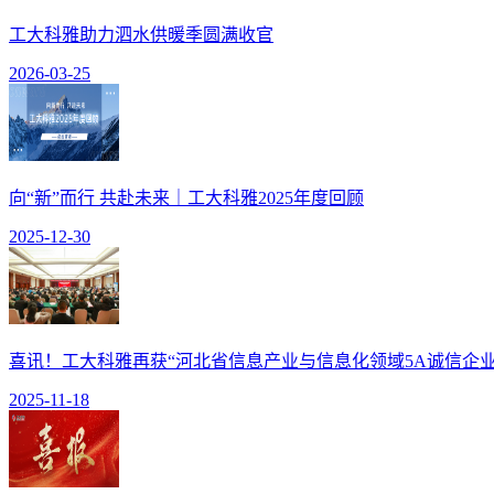
工大科雅助力泗水供暖季圆满收官
2026-03-25
向“新”而行 共赴未来｜工大科雅2025年度回顾
2025-12-30
喜讯！工大科雅再获“河北省信息产业与信息化领域5A诚信企业
2025-11-18