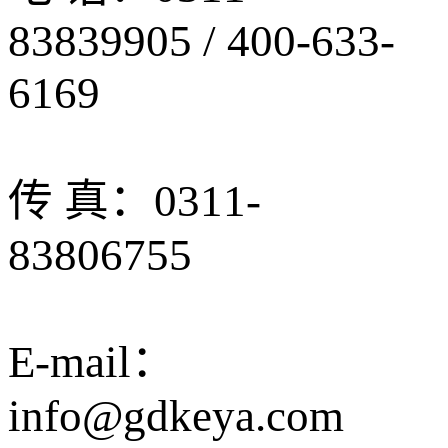
83839905 / 400-633-
6169
传 真：0311-
83806755
E-mail：
info@gdkeya.com